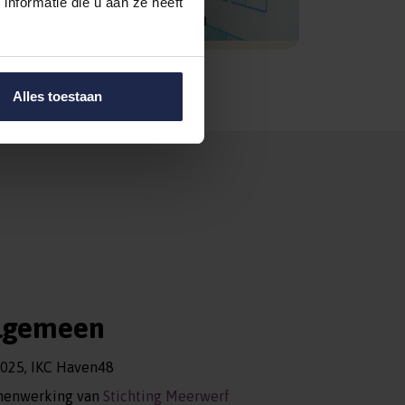
nformatie die u aan ze heeft
Kind aanmelden
Alles toestaan
lgemeen
025, IKC Haven48
menwerking van
Stichting Meerwerf