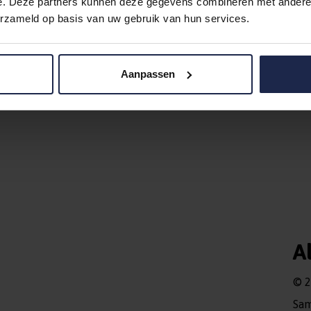
e. Deze partners kunnen deze gegevens combineren met andere i
chting Meerwerf
Ouderportaal
erzameld op basis van uw gebruik van hun services.
Aanpassen
A
© 2
Sa