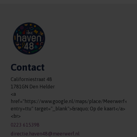
Contact
Californiestraat 48
1781GN Den Helder
<a
href="https://www.google.nl/maps/place/Meerwerf+%
entry=ttu" target="_blank">&raquo; Op de kaart</a>
<br>
0223 615398
directie.haven48@meerwerf.nl