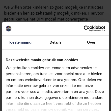
We willen onze kinderen zo goed mogelijke instructies
bieden en hen zo zelfstandig mogelijk maken. Hiervoor
gebruiken we het DIM model met convergente
differentiatie (directe instructie) en elementen van het
GIP model (GIP: van Groepsgericht naar Individueel
gericht pedagogisch en didactisch handelen).
Toestemming
Details
Over
De aangeboden lesstof wordt aangeboden op drie
instructieniveaus, waar uw kind op basis van o.a.
toetsresultaten en observaties wordt ingedeeld. De
Deze website maakt gebruik van cookies
leerkrachten op ons ikc hanteren de volgende drie
We gebruiken cookies om content en advertenties te
niveaus: Extra instructie/hulp, gemiddelde instructie of
personaliseren, om functies voor social media te bieden
kort instructie/extra uitdaging. Deze manier van
en om ons websiteverkeer te analyseren. Ook delen we
instructie bieden blijkt een positief effect te hebben op
informatie over uw gebruik van onze site met onze
de leerprestaties van kinderen. Daarnaast leert de
partners voor social media, adverteren en analyse. Deze
leerkracht de kinderen omgaan met o.a. uitgestelde
partners kunnen deze gegevens combineren met andere
aandacht. Hiermee wordt begonnen in groep 1-2 en dit
informatie die u aan ze heeft verstrekt of die ze hebben
loopt vervolgens als een rode draad door op ons ikc t/m
verzameld op basis van uw gebruik van hun services.